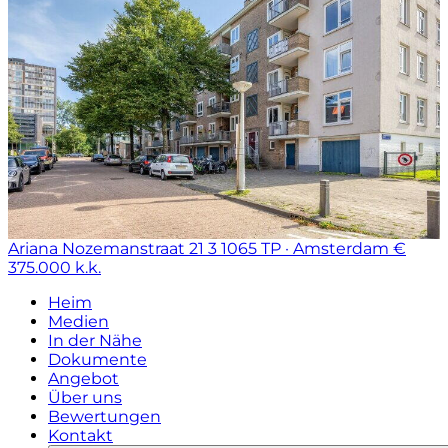
Ariana Nozemanstraat 21 3
1065 TP · Amsterdam
€
375.000 k.k.
Heim
Medien
In der Nähe
Dokumente
Angebot
Über uns
Bewertungen
Kontakt